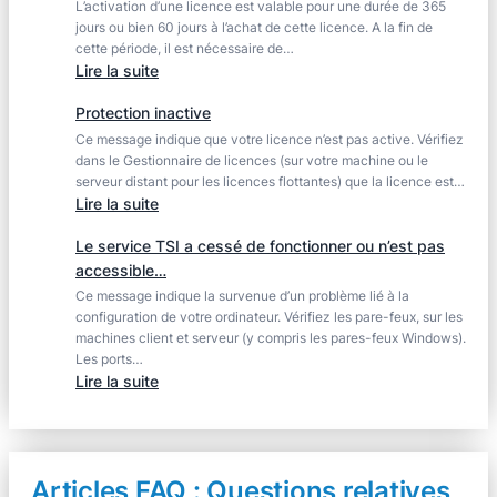
L’activation d’une licence est valable pour une durée de 365
ma
jours ou bien 60 jours à l’achat de cette licence. A la fin de
licence
cette période, il est nécessaire de…
par
:
Lire la suite
mail
Réactiver
?
Protection inactive
sa
Ce message indique que votre licence n’est pas active. Vérifiez
licence
dans le Gestionnaire de licences (sur votre machine ou le
elec
serveur distant pour les licences flottantes) que la licence est…
calc
:
Lire la suite
Protection
Le service TSI a cessé de fonctionner ou n’est pas
inactive
accessible…
Ce message indique la survenue d’un problème lié à la
configuration de votre ordinateur. Vérifiez les pare-feux, sur les
machines client et serveur (y compris les pares-feux Windows).
Les ports…
:
Lire la suite
Le
service
TSI
a
Articles FAQ : Questions relatives