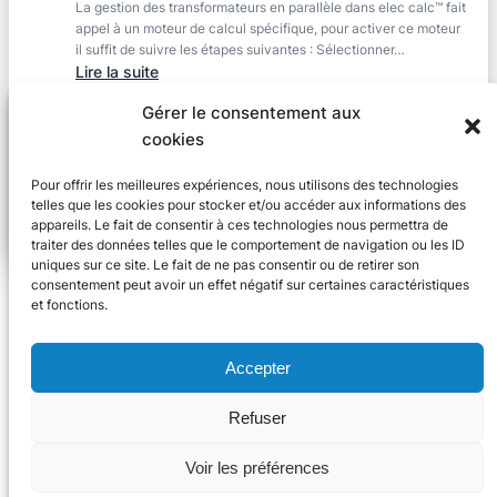
La gestion des transformateurs en parallèle dans elec calc™ fait
conducteurs
appel à un moteur de calcul spécifique, pour activer ce moteur
par
il suffit de suivre les étapes suivantes : Sélectionner…
phase
:
Lire la suite
et
Gestion
groupement
Gérer le consentement aux
Câbles en parallèle et disposition symétrique
des
cookies
Extrait norme NF C 15-100/A2 Novembre 2008 523.6 Câbles
transformateurs
en parallèle : La mise en parallèle de nombreux câbles entraîne
en
une mauvaise répartition du courant pouvant conduire à des
Pour offrir les meilleures expériences, nous utilisons des technologies
parallèle
échauffements…
telles que les cookies pour stocker et/ou accéder aux informations des
:
Lire la suite
appareils. Le fait de consentir à ces technologies nous permettra de
traiter des données telles que le comportement de navigation ou les ID
Câbles
uniques sur ce site. Le fait de ne pas consentir ou de retirer son
en
consentement peut avoir un effet négatif sur certaines caractéristiques
parallèle
et fonctions.
et
disposition
Accepter
symétrique
Refuser
© 2024 Trace Software International
Voir les préférences