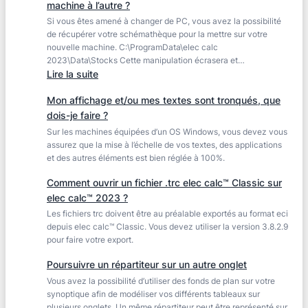
machine à l’autre ?
?
Si vous êtes amené à changer de PC, vous avez la possibilité
de récupérer votre schémathèque pour la mettre sur votre
nouvelle machine. C:\ProgramData\elec calc
2023\Data\Stocks Cette manipulation écrasera et…
:
Lire la suite
Comment
Mon affichage et/ou mes textes sont tronqués, que
puis-
dois-je faire ?
je
Sur les machines équipées d’un OS Windows, vous devez vous
déplacer
assurez que la mise à l’échelle de vos textes, des applications
la
et des autres éléments est bien réglée à 100%.
schémathèque
d’une
Comment ouvrir un fichier .trc elec calc™ Classic sur
machine
elec calc™ 2023 ?
à
Les fichiers trc doivent être au préalable exportés au format eci
l’autre
depuis elec calc™ Classic. Vous devez utiliser la version 3.8.2.9
?
pour faire votre export.
Poursuivre un répartiteur sur un autre onglet
Vous avez la possibilité d’utiliser des fonds de plan sur votre
synoptique afin de modéliser vos différents tableaux sur
plusieurs onglets. Un même répartiteur peut être représenté sur