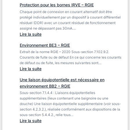
phase
Protection pour les bornes IRVE – RGIE
du
Chaque point de connexion en courant alternatif doit être
conducteur
protégé individuellement par un dispositif à courant différentiel
de
résiduel (DDR) avec un courant résiduel de fonctionnement
PE
assigné ne dépassant pas 30mA.…
insuffisante
:
Lire la suite
(Section
Protection
mini
Environnement BE3 – RGIE
pour
:
Extrait de la norme RGIE – 2020 Sous-section 7.102.9.2.
les
XXmm²)
Courants de fuite ou de défaut En ce qui concerne les courants
bornes
de défaut ou de fuite, les mesures suivantes sont…
–
IRVE
:
Lire la suite
£543.1
–
Environnement
RGIE
Une liaison équipotentielle est nécessaire en
BE3
environnement BB2 – RGIE
–
Sous-section 7.1.4.4 : Liaisons équipotentielles
RGIE
supplémentaires (lieux contenant une baignoire ou une
douche) Une liaison équipotentielle supplémentaire (voir sous-
section 4.2.3.2.), réalisée conformément aux dispositions de la
sous-section 5.4.4.2., relie tous…
:
Lire la suite
Une