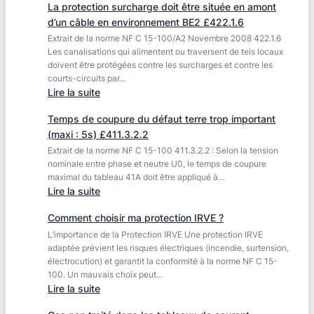
amont
La protection surcharge doit être située en amont
dans
d’un
d’un câble en environnement BE2 £422.1.6
les
récepteur
Extrait de la norme NF C 15-100/A2 Novembre 2008 422.1.6
locaux
en
Les canalisations qui alimentent ou traversent de tels locaux
à
doivent être protégées contre les surcharges et contre les
BE2
risque
courts-circuits par…
£422.1.7
d’incendie
:
Lire la suite
La
Temps de coupure du défaut terre trop important
protection
(maxi : 5s) £411.3.2.2
surcharge
Extrait de la norme NF C 15-100 411.3.2.2 : Selon la tension
doit
nominale entre phase et neutre U0, le temps de coupure
être
maximal du tableau 41A doit être appliqué à…
située
:
Lire la suite
en
Temps
amont
Comment choisir ma protection IRVE ?
de
d’un
L’importance de la Protection IRVE Une protection IRVE
coupure
câble
adaptée prévient les risques électriques (incendie, surtension,
du
en
électrocution) et garantit la conformité à la norme NF C 15-
défaut
100. Un mauvais choix peut…
environnement
terre
:
Lire la suite
BE2
trop
Comment
£422.1.6
important