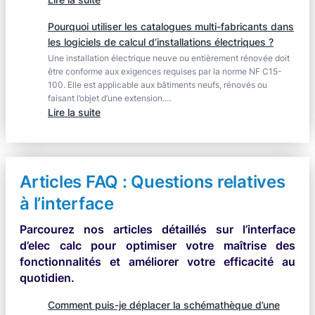
conducteur
Normes
Pourquoi utiliser les catalogues multi-fabricants dans
de
les logiciels de calcul d’installations électriques ?
dimensionnement
Une installation électrique neuve ou entièrement rénovée doit
d’installations
être conforme aux exigences requises par la norme NF C15-
électriques
100. Elle est applicable aux bâtiments neufs, rénovés ou
en
faisant l’objet d’une extension.…
basse
:
Lire la suite
tension
Pourquoi
utiliser
les
catalogues
Articles FAQ : Questions relatives
multi-
à l’interface
fabricants
dans
Parcourez nos articles détaillés sur l’interface
les
d’elec calc pour optimiser votre maîtrise des
logiciels
fonctionnalités et améliorer votre efficacité au
de
quotidien.
calcul
d’installations
Comment puis-je déplacer la schémathèque d’une
électriques