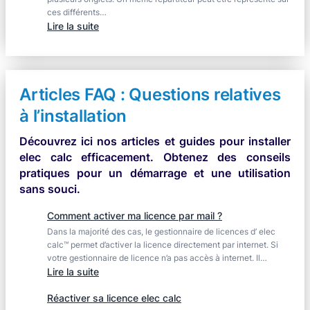
ces différents…
:
Lire la suite
Poursuivre
un
répartiteur
sur
Articles FAQ : Questions relatives
un
à l’installation
autre
onglet
Découvrez ici nos articles et guides pour installer
elec calc efficacement. Obtenez des conseils
pratiques pour un démarrage et une utilisation
sans souci.
Comment activer ma licence par mail ?
Dans la majorité des cas, le gestionnaire de licences d’ elec
calc™ permet d’activer la licence directement par internet. Si
votre gestionnaire de licence n’a pas accès à internet. Il…
:
Lire la suite
Comment
Réactiver sa licence elec calc
activer