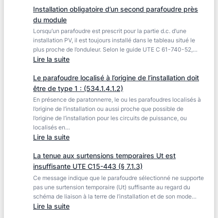
Le
Installation obligatoire d’un second parafoudre près
courant
du module
I3
Lorsqu’un parafoudre est prescrit pour la partie d.c. d’une
des
installation PV, il est toujours installé dans le tableau situé le
fusibles
plus proche de l’onduleur. Selon le guide UTE C 61-740-52,…
Haute
:
Lire la suite
Tension
Installation
:
Le parafoudre localisé à l’origine de l’installation doit
obligatoire
une
être de type 1 : (534.1.4.1.2)
d’un
caractéristique
En présence de paratonnerre, le ou les parafoudres localisés à
second
essentielle
l’origine de l’installation ou aussi proche que possible de
parafoudre
l’origine de l’installation pour les circuits de puissance, ou
près
localisés en…
du
:
Lire la suite
module
Le
La tenue aux surtensions temporaires Ut est
parafoudre
insuffisante UTE C15-443 (§ 7.1.3)
localisé
Ce message indique que le parafoudre sélectionné ne supporte
à
pas une surtension temporaire (Ut) suffisante au regard du
l’origine
schéma de liaison à la terre de l’installation et de son mode…
de
:
Lire la suite
l’installation
La