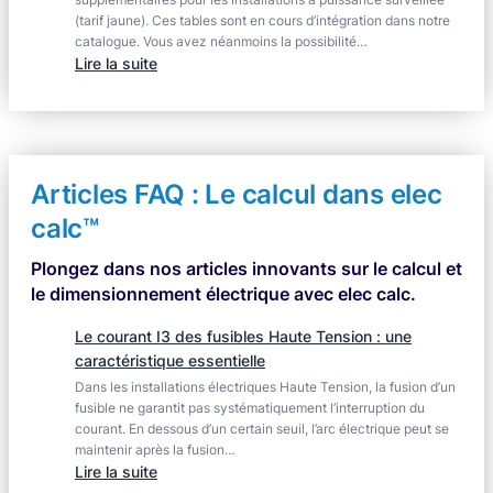
(tarif jaune). Ces tables sont en cours d’intégration dans notre
catalogue. Vous avez néanmoins la possibilité…
:
Lire la suite
Absence
de
filiation
en
tarif
Articles FAQ : Le calcul dans elec
jaune
calc™
Plongez dans nos articles innovants sur le calcul et
le dimensionnement électrique avec elec calc.
Le courant I3 des fusibles Haute Tension : une
caractéristique essentielle
Dans les installations électriques Haute Tension, la fusion d’un
fusible ne garantit pas systématiquement l’interruption du
courant. En dessous d’un certain seuil, l’arc électrique peut se
maintenir après la fusion…
:
Lire la suite