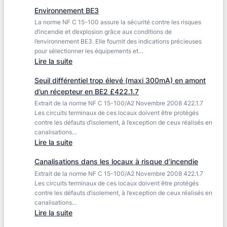
La
d’un
Environnement BE3
section
câble
La norme NF C 15-100 assure la sécurité contre les risques
choisie
en
d’incendie et d’explosion grâce aux conditions de
pour
l’environnement BE3. Elle fournit des indications précieuses
environnement
les
pour sélectionner les équipements et…
BE2
conducteurs
:
Lire la suite
–
de
Environnement
RGIE
phase
Seuil différentiel trop élevé (maxi 300mA) en amont
BE3
I
est
d’un récepteur en BE2 £422.1.7
£4.4.3.3
inférieure
Extrait de la norme NF C 15-100/A2 Novembre 2008 422.1.7
au
Les circuits terminaux de ces locaux doivent être protégés
contre les défauts d’isolement, à l’exception de ceux réalisés en
minima
canalisations…
normatif
:
Lire la suite
–
Seuil
RGIE
Canalisations dans les locaux à risque d’incendie
différentiel
£5.2.1.2
Extrait de la norme NF C 15-100/A2 Novembre 2008 422.1.7
trop
Les circuits terminaux de ces locaux doivent être protégés
élevé
contre les défauts d’isolement, à l’exception de ceux réalisés en
(maxi
canalisations…
300mA)
:
Lire la suite
en
Canalisations