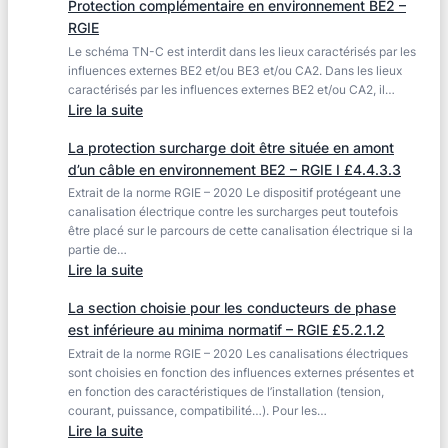
Protection complémentaire en environnement BE2 –
liaison
RGIE
équipotentielle
Le schéma TN-C est interdit dans les lieux caractérisés par les
est
influences externes BE2 et/ou BE3 et/ou CA2. Dans les lieux
nécessaire
caractérisés par les influences externes BE2 et/ou CA2, il…
en
:
Lire la suite
environnement
Protection
BB2
La protection surcharge doit être située en amont
complémentaire
–
d’un câble en environnement BE2 – RGIE I £4.4.3.3
en
RGIE
Extrait de la norme RGIE – 2020 Le dispositif protégeant une
environnement
canalisation électrique contre les surcharges peut toutefois
BE2
être placé sur le parcours de cette canalisation électrique si la
–
partie de…
RGIE
:
Lire la suite
La
La section choisie pour les conducteurs de phase
protection
est inférieure au minima normatif – RGIE £5.2.1.2
surcharge
Extrait de la norme RGIE – 2020 Les canalisations électriques
doit
sont choisies en fonction des influences externes présentes et
être
en fonction des caractéristiques de l’installation (tension,
située
courant, puissance, compatibilité…). Pour les…
en
:
Lire la suite
amont