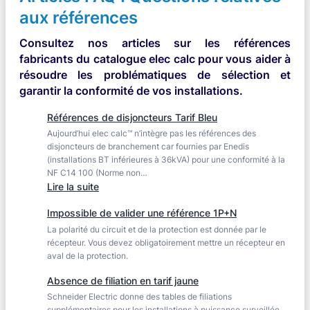
cessé
aux références
de
fonctionner
Consultez nos articles sur les références
ou
fabricants du catalogue elec calc pour vous aider à
n’est
résoudre les problématiques de sélection et
pas
garantir la conformité de vos installations.
accessible…
Références de disjoncteurs Tarif Bleu
Aujourd’hui elec calc™ n’intègre pas les références des
disjoncteurs de branchement car fournies par Enedis
(installations BT inférieures à 36kVA) pour une conformité à la
NF C14 100 (Norme non…
:
Lire la suite
Références
Impossible de valider une référence 1P+N
de
La polarité du circuit et de la protection est donnée par le
disjoncteurs
récepteur. Vous devez obligatoirement mettre un récepteur en
Tarif
aval de la protection.
Bleu
Absence de filiation en tarif jaune
Schneider Electric donne des tables de filiations
supplémentaires pour les installations à puissance surveillée