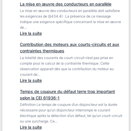
doit
La mise en œuvre des conducteurs en parallèle
tenue
être
La mise en œuvre des conducteurs en parallèle doit satisfaire
aux
de
les exigences de (§434.4) : La présence de ce message
surtensions
type
indique une exigence spécifique concernant la mise en œuvre
temporaires
de…
1
Ut
:
Lire la suite
:
est
La
(534.1.4.1.2)
insuffisante
Contribution des moteurs aux courts-circuits et aux
mise
UTE
contraintes thermiques
en
C15-
La totalité des courants de court-circuit n’est pas prise en
œuvre
443
compte pour le calcul de la contrainte thermique. Cette
des
observation apparait dès que la contribution du moteur au
(§
conducteurs
courant de…
7.1.3)
en
:
Lire la suite
parallèle
Contribution
Temps de coupure du défaut terre trop important
des
selon la CEI 61936-1
moteurs
Définition Le temps de coupure d’un disjoncteur est la durée
aux
nécessaire pour qu’un disjoncteur interrompe le courant
courts-
électrique après la détection d’un défaut, tel qu’un court-circuit
circuits
ou une surcharge. Ce…
et
:
Lire la suite