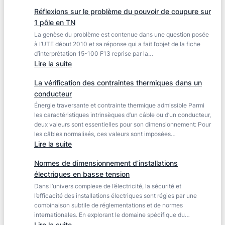
Vérification
Réflexions sur le problème du pouvoir de coupure sur
du
1 pôle en TN
pouvoir
La genèse du problème est contenue dans une question posée
de
à l’UTE début 2010 et sa réponse qui a fait l’objet de la fiche
fermeture
d’interprétation 15-100 F13 reprise par la…
sur
:
Lire la suite
court-
Réflexions
circuit
La vérification des contraintes thermiques dans un
sur
des
conducteur
le
appareils
Énergie traversante et contrainte thermique admissible Parmi
problème
de
les caractéristiques intrinsèques d’un câble ou d’un conducteur,
du
coupure
deux valeurs sont essentielles pour son dimensionnement: Pour
pouvoir
les câbles normalisés, ces valeurs sont imposées…
de
:
Lire la suite
coupure
La
sur
Normes de dimensionnement d’installations
vérification
1
électriques en basse tension
des
pôle
Dans l’univers complexe de l’électricité, la sécurité et
contraintes
en
l’efficacité des installations électriques sont régies par une
thermiques
combinaison subtile de réglementations et de normes
TN
dans
internationales. En explorant le domaine spécifique du…
un
:
Lire la suite