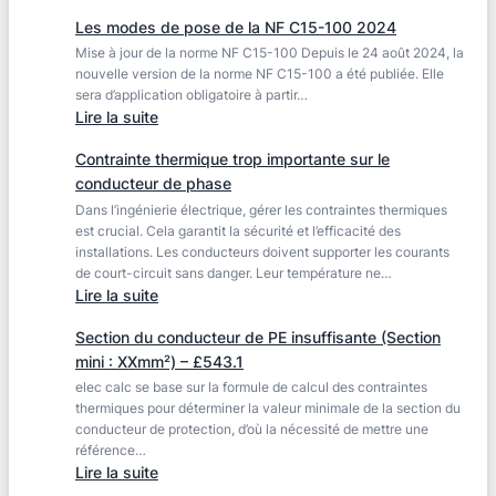
aux
Temps
contraintes
Les modes de pose de la NF C15-100 2024
de
thermiques
Mise à jour de la norme NF C15-100 Depuis le 24 août 2024, la
coupure
nouvelle version de la norme NF C15-100 a été publiée. Elle
du
sera d’application obligatoire à partir…
défaut
:
Lire la suite
terre
Les
trop
Contrainte thermique trop importante sur le
modes
important
conducteur de phase
de
selon
Dans l’ingénierie électrique, gérer les contraintes thermiques
pose
la
est crucial. Cela garantit la sécurité et l’efficacité des
de
CEI
installations. Les conducteurs doivent supporter les courants
la
de court-circuit sans danger. Leur température ne…
61936-
NF
:
Lire la suite
1
C15-
Contrainte
100
Section du conducteur de PE insuffisante (Section
thermique
2024
mini : XXmm²) – £543.1
trop
elec calc se base sur la formule de calcul des contraintes
importante
thermiques pour déterminer la valeur minimale de la section du
sur
conducteur de protection, d’où la nécessité de mettre une
le
référence…
conducteur
:
Lire la suite
de
Section