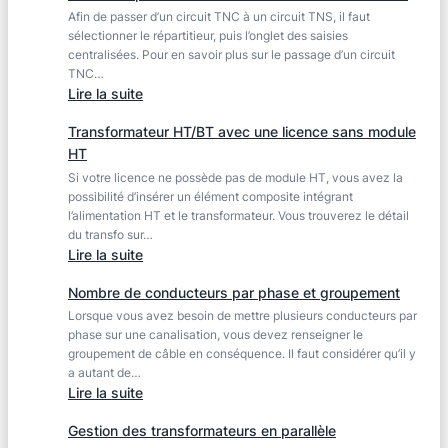
de
Afin de passer d’un circuit TNC à un circuit TNS, il faut
dépasser
sélectionner le répartitieur, puis l’onglet des saisies
810V
centralisées. Pour en savoir plus sur le passage d’un circuit
TNC…
:
Lire la suite
Comment
Transformateur HT/BT avec une licence sans module
passer
HT
d’un
Si votre licence ne possède pas de module HT, vous avez la
circuit
possibilité d’insérer un élément composite intégrant
TNC
l’alimentation HT et le transformateur. Vous trouverez le détail
à
du transfo sur…
un
:
Lire la suite
circuit
Transformateur
TNS
Nombre de conducteurs par phase et groupement
HT/BT
?
Lorsque vous avez besoin de mettre plusieurs conducteurs par
avec
phase sur une canalisation, vous devez renseigner le
une
groupement de câble en conséquence. Il faut considérer qu’il y
licence
a autant de…
sans
:
Lire la suite
module
Nombre
HT
Gestion des transformateurs en parallèle
de