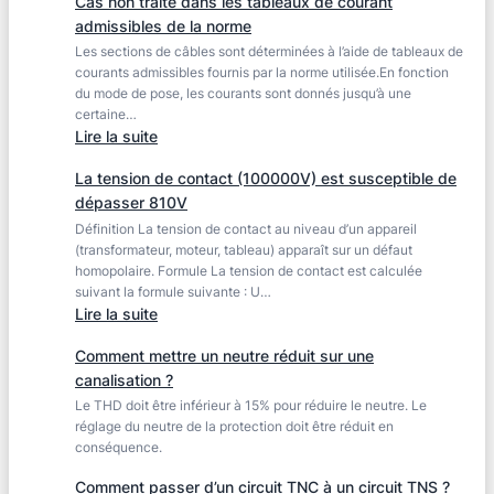
Cas non traité dans les tableaux de courant
choisir
(maxi
admissibles de la norme
ma
:
Les sections de câbles sont déterminées à l’aide de tableaux de
protection
5s)
courants admissibles fournis par la norme utilisée.En fonction
IRVE
du mode de pose, les courants sont donnés jusqu’à une
£411.3.2.2
?
certaine…
:
Lire la suite
Cas
La tension de contact (100000V) est susceptible de
non
dépasser 810V
traité
Définition La tension de contact au niveau d’un appareil
dans
(transformateur, moteur, tableau) apparaît sur un défaut
les
homopolaire. Formule La tension de contact est calculée
tableaux
suivant la formule suivante : U…
de
:
Lire la suite
courant
La
admissibles
Comment mettre un neutre réduit sur une
tension
de
canalisation ?
de
la
Le THD doit être inférieur à 15% pour réduire le neutre. Le
contact
norme
réglage du neutre de la protection doit être réduit en
(100000V)
conséquence.
est
susceptible
Comment passer d’un circuit TNC à un circuit TNS ?