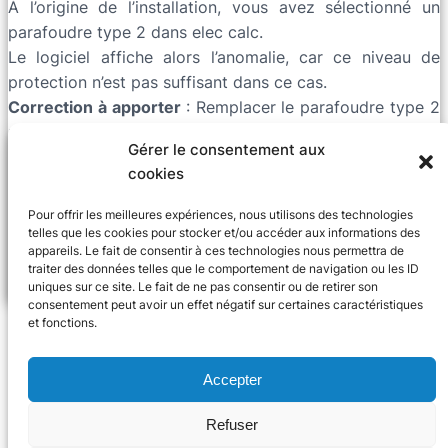
À l’origine de l’installation, vous avez sélectionné un
parafoudre type 2 dans elec calc.
Le logiciel affiche alors l’anomalie, car ce niveau de
protection n’est pas suffisant dans ce cas.
Correction à apporter
: Remplacer le parafoudre type 2
par un parafoudre type 1 ou type 1 + type 2 à l’origine
Gérer le consentement aux
de l’installation ;
cookies
Conclusion :
Si un paratonnerre existe sur le bâtiment, le premier
Pour offrir les meilleures expériences, nous utilisons des technologies
telles que les cookies pour stocker et/ou accéder aux informations des
parafoudre placé à l’arrivée de l’installation doit être de
appareils. Le fait de consentir à ces technologies nous permettra de
type 1 minimum.
traiter des données telles que le comportement de navigation ou les ID
uniques sur ce site. Le fait de ne pas consentir ou de retirer son
consentement peut avoir un effet négatif sur certaines caractéristiques
et fonctions.
Accepter
Refuser