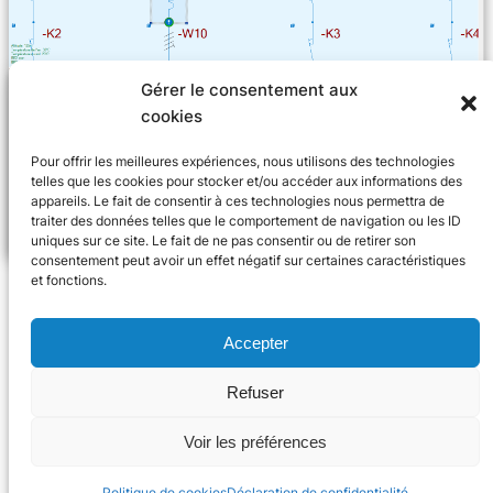
Gérer le consentement aux
Dans le cas où ces données ne sont pas disponibles, il
cookies
ne nous appartient pas de « fermer les yeux » ou de
proposer à l’utilisateur de le faire. Le logiciel fera donc
Pour offrir les meilleures expériences, nous utilisons des technologies
telles que les cookies pour stocker et/ou accéder aux informations des
apparaître une erreur que l’utilisateur pourra justifier s’il
appareils. Le fait de consentir à ces technologies nous permettra de
demande au constructeur de se prononcer sur le cas.
traiter des données telles que le comportement de navigation ou les ID
uniques sur ce site. Le fait de ne pas consentir ou de retirer son
consentement peut avoir un effet négatif sur certaines caractéristiques
et fonctions.
Accepter
Refuser
© 2024 Trace Software International
Voir les préférences
X
Linke
You
Politique de cookies
Déclaration de confidentialité