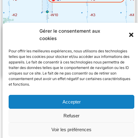
Gérer le consentement aux
Si no se dispone de estos datos, no nos corresponde a
cookies
nosotros «hacer la vista gorda» ni sugerir al usuario que
lo haga. Por tanto, el programa informático mostrará un
Pour offrir les meilleures expériences, nous utilisons des technologies
error que el usuario podrá justificar si pide al fabricante
telles que les cookies pour stocker et/ou accéder aux informations des
appareils. Le fait de consentir à ces technologies nous permettra de
que se pronuncie sobre el caso.
traiter des données telles que le comportement de navigation ou les ID
uniques sur ce site. Le fait de ne pas consentir ou de retirer son
consentement peut avoir un effet négatif sur certaines caractéristiques
et fonctions.
Accepter
Refuser
2024 Trace Software Internacional
Voir les préférences