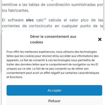
remitirse a las tablas de coordinación suministradas por
los fabricantes.
El software
elec
calc™ calcula el valor pico de las
corrientes de cortocircuito en cualquier punto de la
instalación. El método de cálculo depende de la norma
Gérer le consentement aux
de instalación elegida y del nivel de tensión. Al elegir
cookies
una referencia del fabricante del interruptor,
elec
calc™
comprueba que la
intrínseca del componente sea
Icm
Pour offrir les meilleures expériences, nous utilisons des technologies
mayor que la
. Si no es así, se muestra un error en el
telles que les cookies pour stocker et/ou accéder aux informations des
Ip
appareils. Le fait de consentir à ces technologies nous permettra de
componente.
traiter des données telles que le comportement de navigation ou les ID
uniques sur ce site. Le fait de ne pas consentir ou de retirer son
consentement peut avoir un effet négatif sur certaines caractéristiques
et fonctions.
Accepter
Refuser