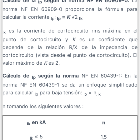
Cálculo de la
según la norma NF EN 60909-0
: La
Ip
norma NF EN 60909-0 proporciona la fórmula para
calcular la corriente
:
=
K
√2
Ip
Ip
Ik
es la corriente de cortocircuito rms máxima en el
Ik
punto de cortocircuito y
K
es un coeficiente que
depende de la relación R/X de la impedancia de
cortocircuito (vista desde el punto de cortocircuito). El
valor máximo de
K
es 2.
Cálculo de
según la norma
NF EN 60439-1: En la
Ip
norma NF EN 60439-1 se da un enfoque simplificado
para calcular
para baja tensión:
= n
Ip
Ip
.Ik
n tomando los siguientes valores :
en kA
n
Ik
≤ 5
1,5
Ik