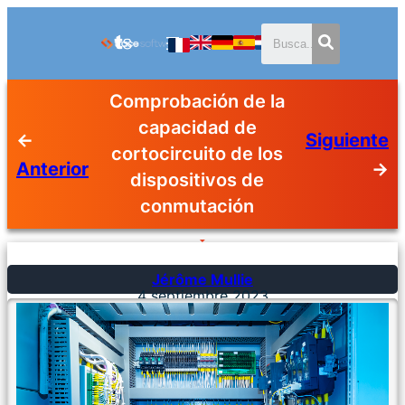
Comprobación de la
capacidad de
←
Siguiente
cortocircuito de los
Anterior
→
dispositivos de
conmutación
Jérôme Mullie
4 septiembre 2023