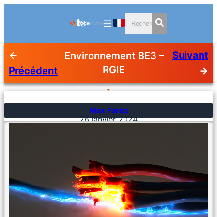
←
Suivant
Environnement BE3 –
RGIE
Précédent
→
Max Farez
26 janvier 2024