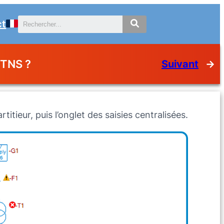
ct
 TNS ?
Suivant
→
titieur, puis l’onglet des saisies centralisées.