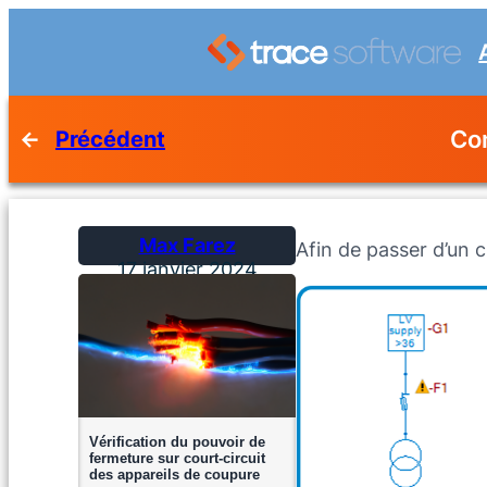
Com
←
Précédent
Max Farez
Afin de passer d’un ci
17 janvier 2024
Vérification du pouvoir de
fermeture sur court-circuit
des appareils de coupure