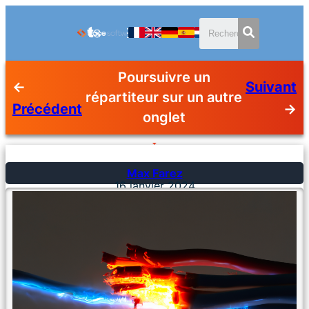
Poursuivre un
←
Suivant
répartiteur sur un autre
Précédent
→
onglet
Max Farez
16 janvier 2024