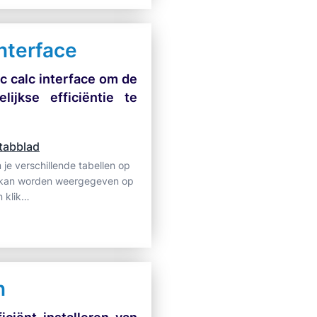
nterface
ec calc interface om de
ijkse efficiëntie te
 tabblad
je verschillende tabellen op
r kan worden weergegeven op
n klik…
n