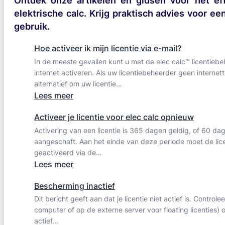
Ontdek onze artikelen en gidsen voor het effi
een
elektrische calc. Krijg praktisch advies voor e
ander
gebruik.
tabblad
Hoe activeer ik mijn licentie via e-mail?
In de meeste gevallen kunt u met de elec calc™ licentiebeh
internet activeren. Als uw licentiebeheerder geen internet
alternatief om uw licentie…
:
Lees meer
Hoe
Activeer je licentie voor elec calc opnieuw
activeer
Activering van een licentie is 365 dagen geldig, of 60 dag
ik
aangeschaft. Aan het einde van deze periode moet de li
mijn
geactiveerd via de…
licentie
:
Lees meer
via
Activeer
e-
Bescherming inactief
je
mail?
Dit bericht geeft aan dat je licentie niet actief is. Control
licentie
computer of op de externe server voor floating licenties) 
voor
actief…