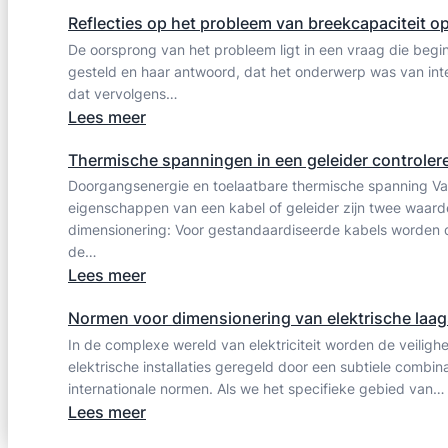
Het
Reflecties op het probleem van breekcapaciteit op
kortsluitvermogen
De oorsprong van het probleem ligt in een vraag die beg
van
gesteld en haar antwoord, dat het onderwerp was van int
schakelapparatuur
dat vervolgens…
controleren
:
Lees meer
Reflecties
Thermische spanningen in een geleider controler
op
Doorgangsenergie en toelaatbare thermische spanning Van
het
eigenschappen van een kabel of geleider zijn twee waard
probleem
dimensionering: Voor gestandaardiseerde kabels worden
van
de…
breekcapaciteit
:
Lees meer
op
Thermische
1
Normen voor dimensionering van elektrische laag
spanningen
paal
In de complexe wereld van elektriciteit worden de veilighe
in
in
elektrische installaties geregeld door een subtiele combin
een
internationale normen. Als we het specifieke gebied van…
TN
geleider
:
Lees meer
controleren
Normen