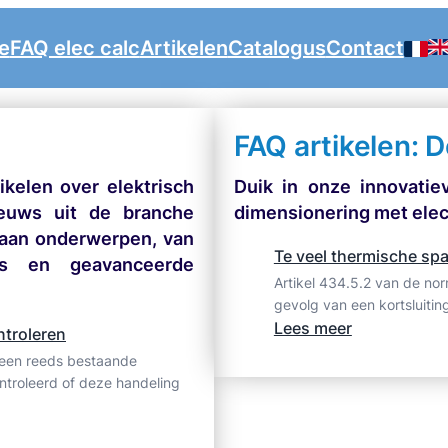
e
FAQ elec calc
Artikelen
Catalogus
Contact
FAQ artikelen: D
kelen over elektrisch
Duik in onze innovatie
ieuws uit de branche
dimensionering met elec
aan onderwerpen, van
Te veel thermische spa
es en geavanceerde
Artikel 434.5.2 van de no
gevolg van een kortsluiting
:
Lees meer
ntroleren
Te
 een reeds bestaande
veel
ontroleerd of deze handeling
thermische
spanning