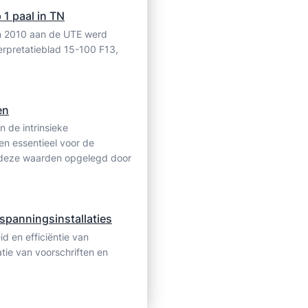
op
 1 paal in TN
de
in 2010 aan de UTE werd
fasegeleider
erpretatieblad 15-100 F13,
en
 de intrinsieke
en essentieel voor de
 deze waarden opgelegd door
spanningsinstallaties
id en efficiëntie van
atie van voorschriften en