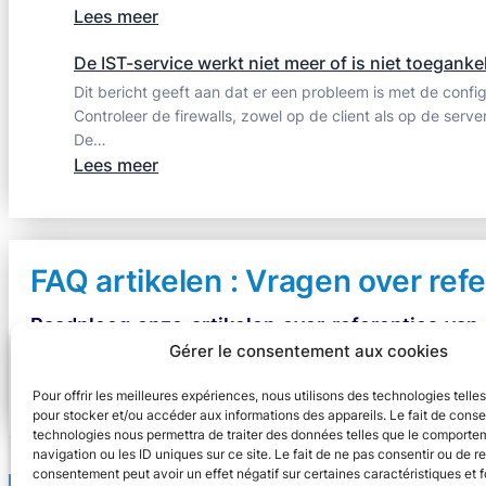
elec
:
Lees meer
calc
Bescherming
opnieuw
De IST-service werkt niet meer of is niet toeganke
inactief
Dit bericht geeft aan dat er een probleem is met de confi
Controleer de firewalls, zowel op de client als op de server
De…
:
Lees meer
De
IST-
service
werkt
FAQ artikelen : Vragen over ref
niet
Raadpleeg onze artikelen over referenties van 
meer
Gérer le consentement aux cookies
calc catalogus om u te helpen selectieproblem
of
conformiteit van uw installaties te garanderen.
is
Pour offrir les meilleures expériences, nous utilisons des technologies telle
niet
pour stocker et/ou accéder aux informations des appareils. Le fait de conse
toegankelijk…
technologies nous permettra de traiter des données telles que le comporte
navigation ou les ID uniques sur ce site. Le fait de ne pas consentir ou de re
consentement peut avoir un effet négatif sur certaines caractéristiques et f