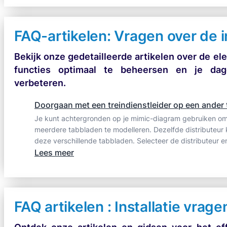
voor
dimensionering
van
FAQ-artikelen: Vragen over de i
elektrische
Bekijk onze gedetailleerde artikelen over de el
laagspanningsinstallaties
functies optimaal te beheersen en je dagel
verbeteren.
Doorgaan met een treindienstleider op een ander
Je kunt achtergronden op je mimic-diagram gebruiken om 
meerdere tabbladen te modelleren. Dezelfde distributeu
deze verschillende tabbladen. Selecteer de distributeur e
:
Lees meer
Doorgaan
met
een
treindienstleider
FAQ artikelen : Installatie vrage
op