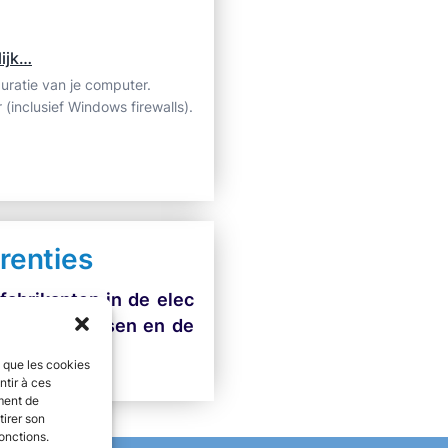
lijk…
guratie van je computer.
 (inclusief Windows firewalls).
erenties
fabrikanten in de elec
en op te lossen en de
s que les cookies
ntir à ces
ment de
tirer son
onctions.