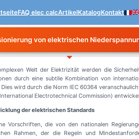
tseite
FAQ elec calc
Artikel
Katalog
Kontakt
sionierung von elektrischen Niederspann
omplexen Welt der Elektrizität werden die Sicherhei
tionen durch eine subtile Kombination von internat
. Dies wird durch die Norm IEC 60364 veranschaulicht
(International Electrotechnical Commission) entwicke
icklung der elektrischen Standards
che Vorschriften, die von den nationalen Regierun
ichen Rahmen, der die Regeln und Mindestanforde