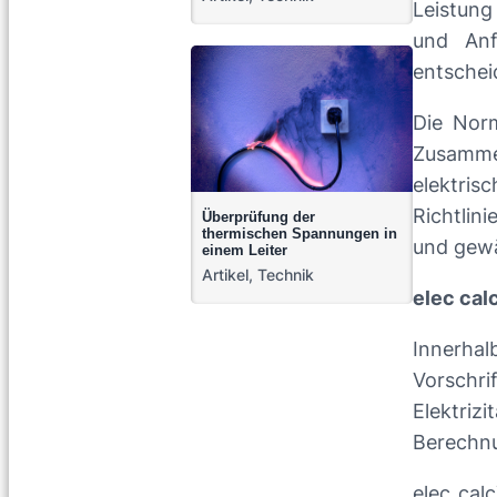
Leistung
und Anf
entschei
Die Norm
Zusamme
elektris
Richtlin
Überprüfung der
thermischen Spannungen in
und gewä
einem Leiter
Artikel
,
Technik
elec
calc
Innerhal
Vorschr
Elektriz
Berechnu
elec cal