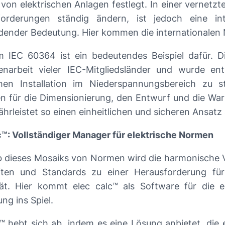
 von elektrischen Anlagen festlegt. In einer vernetzt
orderungen ständig ändern, ist jedoch eine inter
dender Bedeutung. Hier kommen die internationalen 
 IEC 60364 ist ein bedeutendes Beispiel dafür. D
narbeit vieler IEC-Mitgliedsländer und wurde en
chen Installation im Niederspannungsbereich zu st
ien für die Dimensionierung, den Entwurf und die W
hrleistet so einen einheitlichen und sicheren Ansatz 
™: Vollständiger Manager für elektrische Normen
b dieses Mosaiks von Normen wird die harmonische 
iften und Standards zu einer Herausforderung für
ität. Hier kommt elec calc™ als Software für die 
ng ins Spiel.
c™ hebt sich ab, indem es eine Lösung anbietet, di