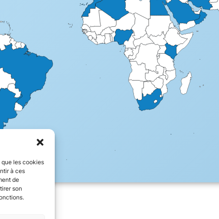
s que les cookies
ntir à ces
ment de
tirer son
onctions.