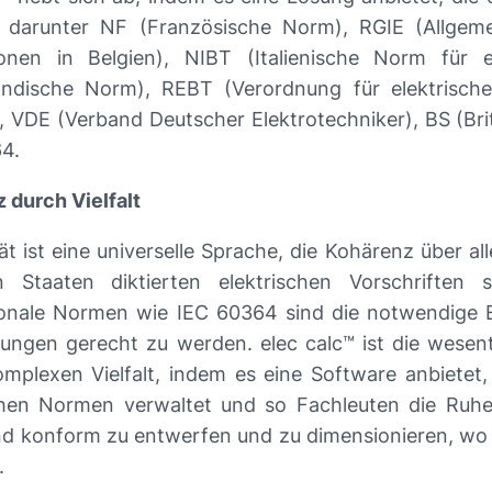
 darunter NF (Französische Norm), RGIE (Allgeme
tionen in Belgien), NIBT (Italienische Norm für e
ändische Norm), REBT (Verordnung für elektrische
, VDE (Verband Deutscher Elektrotechniker), BS (Br
4.
 durch Vielfalt
tät ist eine universelle Sprache, die Kohärenz über a
 Staaten diktierten elektrischen Vorschriften 
ionale Normen wie IEC 60364 sind die notwendige 
ungen gerecht zu werden. elec calc™ ist die wesen
omplexen Vielfalt, indem es eine Software anbietet
chen Normen verwaltet und so Fachleuten die Ruhe 
d konform zu entwerfen und zu dimensionieren, wo a
.