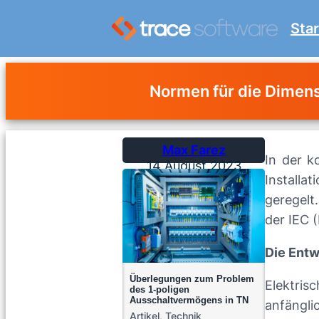
Star
Normen für die Dimen
Max Farez
In der k
14 August 2023
Installa
geregelt
der IEC 
Die Entw
Überlegungen zum Problem
Elektris
des 1-poligen
Ausschaltvermögens in TN
anfängl
Artikel
,
Technik