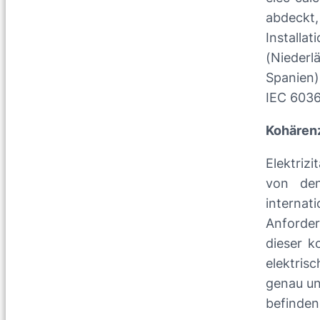
abdeckt,
Installa
(Niederl
Spanien)
IEC 6036
Kohärenz
Elektrizi
von den
internat
Anforder
dieser k
elektris
genau un
befinden