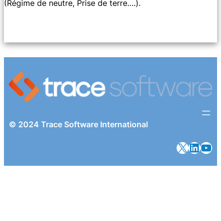
(Régime de neutre, Prise de terre….).
© 2024 Trace Software International
X
Linke
You