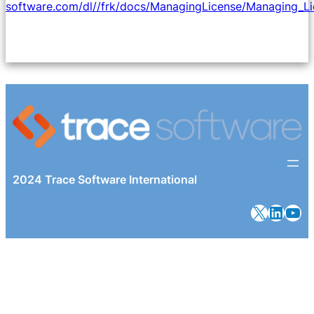
software.com/dl//frk/docs/ManagingLicense/Managing_Li
2024 Trace Software International
X
Linke
You