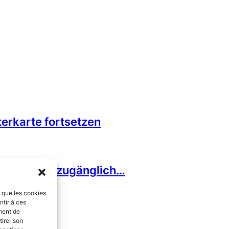
terkarte fortsetzen
er ist nicht zugänglich…
s que les cookies
ntir à ces
ment de
tirer son