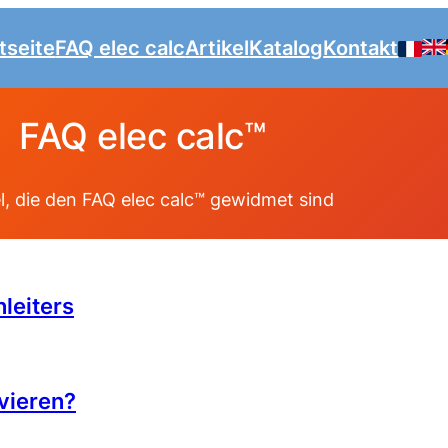
tseite
FAQ elec calc
Artikel
Katalog
Kontakt
FAQ elec calc™
el, die den FAQ elec calc™ gewidmet sind
leiters
ivieren?