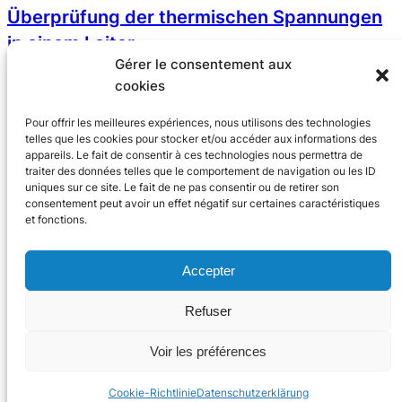
Überprüfung der thermischen Spannungen
in einem Leiter
Gérer le consentement aux
23 Dezember 2024
cookies
Pour offrir les meilleures expériences, nous utilisons des technologies
telles que les cookies pour stocker et/ou accéder aux informations des
appareils. Le fait de consentir à ces technologies nous permettra de
traiter des données telles que le comportement de navigation ou les ID
uniques sur ce site. Le fait de ne pas consentir ou de retirer son
consentement peut avoir un effet négatif sur certaines caractéristiques
et fonctions.
Accepter
Refuser
2024 Trace Software International
Voir les préférences
X
Linke
You
Cookie-Richtlinie
Datenschutzerklärung